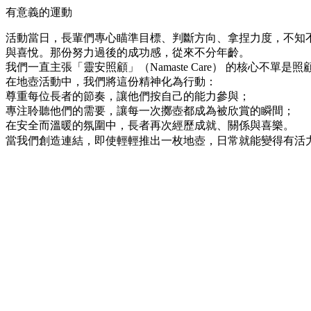
有意義的運動
活動當日，長輩們專心瞄準目標、判斷方向、拿捏力度，不知
與喜悅。那份努力過後的成功感，從來不分年齡。
我們一直主張「靈安照顧」（Namaste Care） 的核心不
在地壺活動中，我們將這份精神化為行動：
尊重每位長者的節奏，讓他們按自己的能力參與；
專注聆聽他們的需要，讓每一次擲壺都成為被欣賞的瞬間；
在安全而溫暖的氛圍中，長者再次經歷成就、關係與喜樂。
當我們創造連結，即使輕輕推出一枚地壺，日常就能變得有活