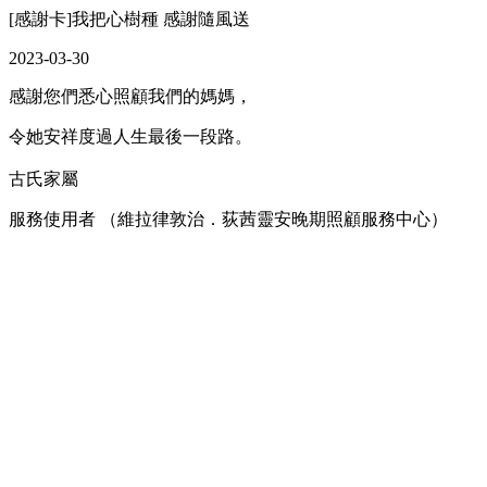
[感謝卡]我把心樹種 感謝隨風送
2023-03-30
感謝您們悉心照顧我們的媽媽，
令她安祥度過人生最後一段路。
古氏家屬
服務使用者 （維拉律敦治．荻茜靈安晚期照顧服務中心）