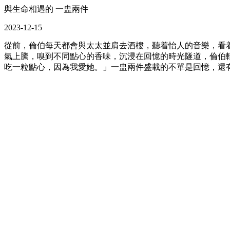
與生命相遇的 一盅兩件
2023-12-15
從前，倫伯每天都會與太太並肩去酒樓，聽着怡人的音樂，看
氣上騰，嗅到不同點心的香味，沉浸在回憶的時光隧道，倫伯
吃一粒點心，因為我愛她。」一盅兩件盛載的不單是回憶，還