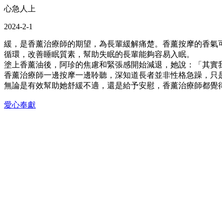
心急人上
2024-2-1
緩，是香薰治療師的期望，為長輩緩解痛楚。香薰按摩的香氣
循環，改善睡眠質素，幫助失眠的長輩能夠容易入眠。
塗上香薰油後，阿珍的焦慮和緊張感開始減退，她說：「其實
香薰治療師一邊按摩一邊聆聽，深知道長者並非性格急躁，只
無論是有效幫助她舒緩不適，還是給予安慰，香薰治療師都覺
愛心奉獻