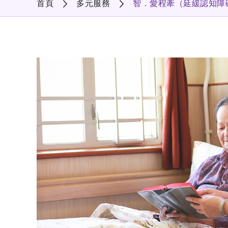
首頁
多元服務
智．愛程牽（延緩認知障