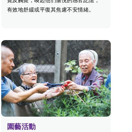
覺及觸覺，喚起他們愉悅的感官記憶，
有效地舒緩或平復其焦慮不安情緒。
園藝活動