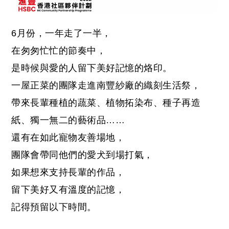
6月份，一年走了一半，
在匆匆忙忙的節奏中，
是時候與愛的人留下美好記憶的烙印。
一屋正菜的團隊走進
南豐紗廠
的
織刻生活祭
，
帶來長輩種植的蔬菜、植物拓染布、種子再造
紙、獨一無二的藝術品……
還有在如此
寵物友善場地
，
團隊會帶同他們的愛犬到場打氣，
如果想來支持長輩的作品，
留下美好又有溫度的記憶，
記得預留以下時間。