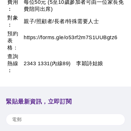
費用
每位50元 (5至10歲參加者可由一位家長免
︰
費陪同出席)
對象
親子/照顧者/長者/特殊需要人士
︰
預約
https://forms.gle/o53rf2m7S1UUBgtz6
表
格：
查詢
熱線
2343 1331(內線89) 李穎詩姑娘
︰
緊貼最新資訊，立即訂閱