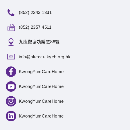
(852) 2343 1331
(852) 2357 4511
九龍觀塘功樂道88號
info@hkcccu.kych.org.hk
KwongYumCareHome
KwongYumCareHome
KwongYumCareHome
KwongYumCareHome