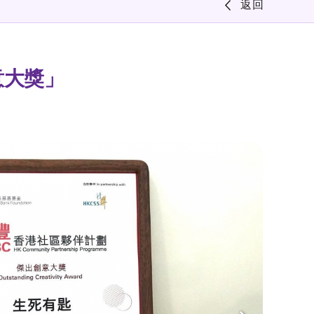
」
返回
意大獎」