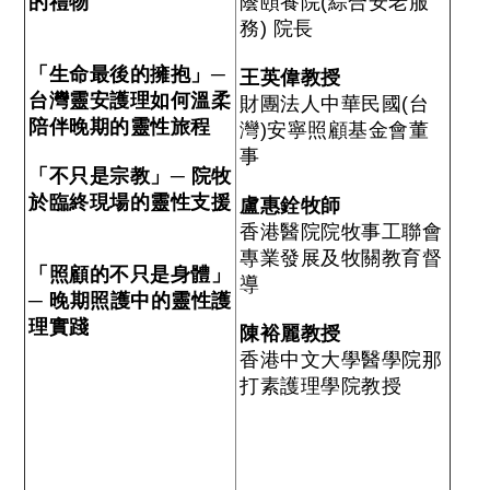
的禮物
蔭頤養院(綜合安老服
務) 院長
「生命最後的擁抱」─
王英偉教授
台灣靈安護理如何溫柔
財團法人中華民國(台
陪伴晚期的靈性旅程
灣)安寧照顧基金會董
事
「不只是宗教」─ 院牧
於臨終現場的靈性支援
盧惠銓牧師
香港醫院院牧事工聯會
專業發展及牧關教育督
「照顧的不只是身體」
導
─ 晚期照護中的靈性護
理實踐
陳裕麗教授
香港中文大學醫學院那
打素護理學院教授