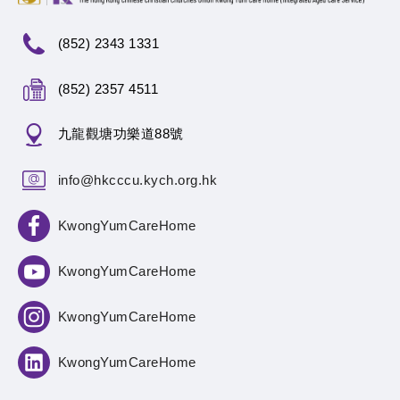
(852) 2343 1331
(852) 2357 4511
九龍觀塘功樂道88號
info@hkcccu.kych.org.hk
KwongYumCareHome
KwongYumCareHome
KwongYumCareHome
KwongYumCareHome