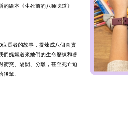
譜的繪本《生死前的八種味道》
0位長者的故事，提煉成八個真實
我們娓娓道來她們的生命歷練和睿
對衝突、隔閡、分離，甚至死亡迫
給後輩。