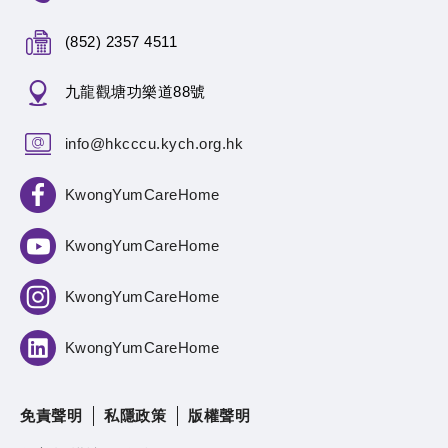
(852) 2357 4511
九龍觀塘功樂道88號
info@hkcccu.kych.org.hk
KwongYumCareHome
KwongYumCareHome
KwongYumCareHome
KwongYumCareHome
免責聲明
私隱政策
版權聲明