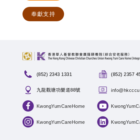
奉獻支持
(852) 2343 1331
(852) 2357 4
九龍觀塘功樂道88號
info@hkcccu
KwongYumCareHome
KwongYumC
KwongYumCareHome
KwongYumC