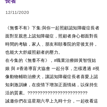
長者
12/11/2020
《無耆不有》下集:與你一起照顧認知障礙症長者
面對至親患上認知障礙症，照顧者身心都面對長
時間的考驗，家人﹑朋友和頤養院的背後支持，
也能大大舒緩照顧者的壓力。
在今集的《無耆不有》，
#
職業治療師黃智恆姑
娘
與
#
香港導盲犬協會
一起分享，怎樣透過
#
視
像動物輔助治療犬
，讓認知障礙症長者喜愛上認
知刺激訓練，在疫情下增加正面情緒，以保持生
活的質素。
????‍????
????
????‍????
????
誠邀你們在這星期六早上九時十分，一起收看這