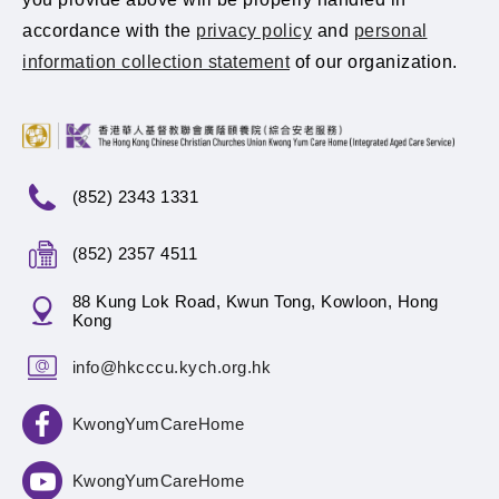
accordance with the
privacy policy
and
personal
information collection statement
of our organization.
(852) 2343 1331
(852) 2357 4511
88 Kung Lok Road, Kwun Tong, Kowloon, Hong
Kong
info@hkcccu.kych.org.hk
KwongYumCareHome
KwongYumCareHome