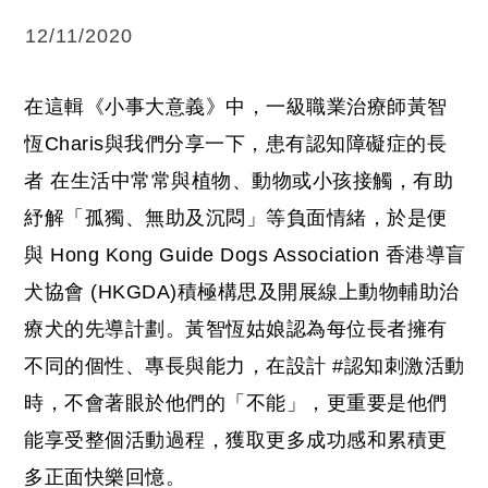
12/11/2020
在這輯《
小事大意義
》中，一級職業治療師黃智
恆Charis與我們分享一下，患有
認知障礙症的長
者
在生活中常常與植物、動物或小孩接觸，有助
紓解「孤獨、無助及沉悶」等負面情緒，於是便
與
Hong Kong Guide Dogs Association 香港導盲
犬協會 (HKGDA)
積極構思及開展線上動物輔助治
療犬的先導計劃。黃智恆姑娘認為每位長者擁有
不同的個性、專長與能力，在設計
#
認知刺激活動
時，不會著眼於他們的「不能」，更重要是他們
能享受整個活動過程，獲取更多成功感和累積更
多正面
快樂回憶
。