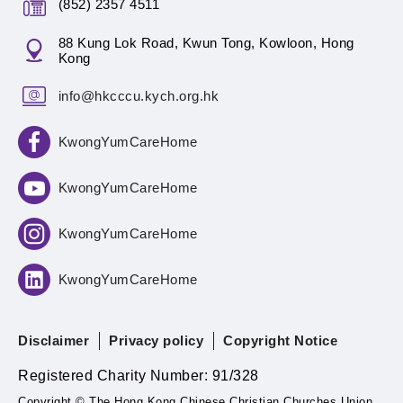
(852) 2357 4511
88 Kung Lok Road, Kwun Tong, Kowloon, Hong
Kong
info@hkcccu.kych.org.hk
KwongYumCareHome
KwongYumCareHome
KwongYumCareHome
KwongYumCareHome
Disclaimer
Privacy policy
Copyright Notice
Registered Charity Number: 91/328
Copyright © The Hong Kong Chinese Christian Churches Union.