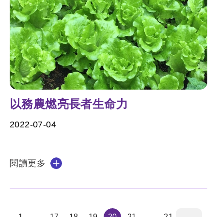
以務農燃亮長者生命力
2022-07-04
閱讀更多
1..
17
18
19
20
21
..21