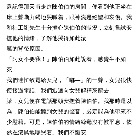
還記得那天甫走進陳伯伯的房間，便看到他正坐在
床上聲嘶力竭地哭喊着，眼神滿是絕望和哀傷。我
和社工劉先生十分擔心陳伯伯的狀況，立刻嘗試安
撫他的情緒，了解他哭得如此淒
厲的背後原因。
「阿女不要我！」陳伯伯如此說着，感覺生不如
死。
我們連忙致電給女兒，「嘟—」的一聲，女兒很快
便接過電話。我們迅速向女兒解釋來龍去
脈，女兒便在電話那頭安撫着陳伯伯。我那時還以
為，陳伯伯能聽到女兒的聲音，必定能為他帶來不
少慰藉。可是，陳伯伯的情緒絲毫沒有被平息，依
然在淒厲地嚎哭着。我們不斷安