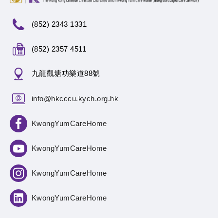
(852) 2343 1331
(852) 2357 4511
九龍觀塘功樂道88號
info@hkcccu.kych.org.hk
KwongYumCareHome
KwongYumCareHome
KwongYumCareHome
KwongYumCareHome