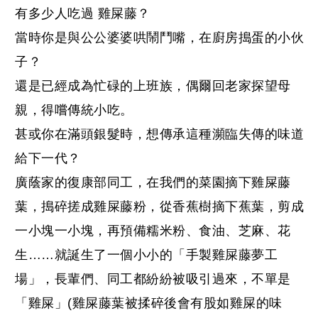
有多少人吃過
雞屎藤
？
當時你是與公公婆婆哄鬧鬥嘴，在廚房搗蛋的小伙
子？
還是已經成為忙碌的上班族，偶爾回老家探望母
親，得嚐傳統小吃。
甚或你在滿頭銀髮時，想傳承這種瀕臨失傳的味道
給下一代？
廣蔭家的復康部同工，在我們的菜園摘下雞屎藤
葉，搗碎搓成雞屎藤粉，從香蕉樹摘下蕉葉，剪成
一小塊一小塊，再預備糯米粉、食油、芝麻、花
生……就誕生了一個小小的「手製雞屎藤夢工
場」，長輩們、同工都紛紛被吸引過來，不單是
「雞屎」(雞屎藤葉被揉碎後會有股如雞屎的味